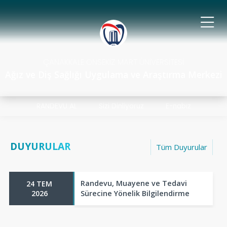
ÇANAKKALE ONSEKİZ MART ÜNİVERSİTESİ
Ağız ve Diş Sağlığı Uygulama ve Araştırma Merkezi
RANDEVU AL
Sizi Dinliyoruz
E-nabız
DUYURULAR
Tüm Duyurular
Randevu, Muayene ve Tedavi
24 TEM
2026
Sürecine Yönelik Bilgilendirme